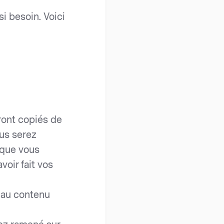
i besoin. Voici
eront copiés de
us serez
 que vous
voir fait vos
eau contenu