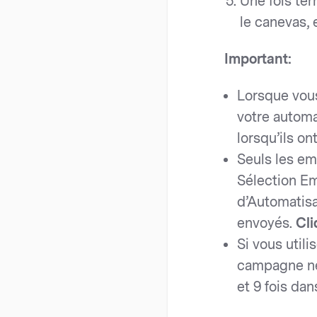
Une fois ter
le canevas,
Important:
Lorsque vou
votre automa
lorsqu’ils on
Seuls les em
Sélection Em
d’Automatisa
envoyés.
Cli
Si vous utili
campagne ne 
et 9 fois dan