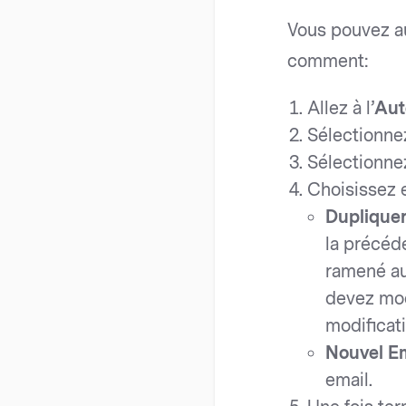
Vous pouvez au
comment:
Allez à l’
Aut
Sélectionnez
Sélectionn
Choisissez 
Dupliquer
la précéd
ramené au
devez modi
modificat
Nouvel Em
email.