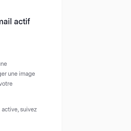
ail actif
une
nger une image
 votre
active, suivez