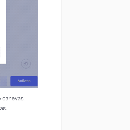
e canevas.
as.