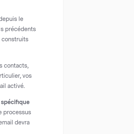
depuis le
ls précédents
 construits
ns contacts,
ticulier, vos
il activé.
n spécifique
le processus
email devra