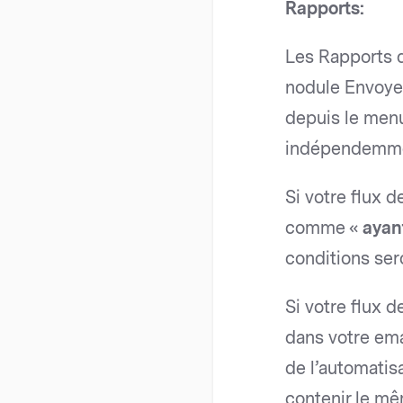
Rapports:
Les Rapports d
nodule Envoyer
depuis le men
indépendemme
Si votre flux d
comme «
ayan
conditions ser
Si votre flux d
dans votre ema
de l’automatis
contenir le mê