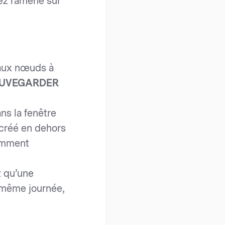
rez ramené sur
eaux nœuds à
UVEGARDER
ns la fenêtre
 créé en dehors
demment
z qu’une
 même journée,