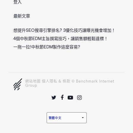
登入
最新文章
想提升SEO搜尋引擎排名? 3優化技巧讓曝光機會增加！
4個中秋節EDM主旨撰寫技巧，讓銷售額輕鬆達標！
一拖一拉!中秋節EDM製作這麼容易?
網站地圖
個人隱私
&
條款
© Benchmark Internet
Group