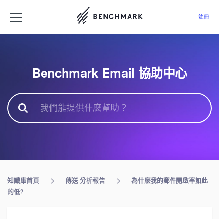
使用 Benchmark
註冊
Benchmark Email 協助中心
登入
電子報行銷
價格方案
部落格
電子郵件行銷
更多
知識庫首頁
傳送
分析報告
為什麼我的郵件開啟率如此
的低?
TW